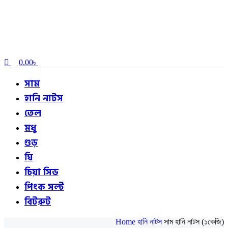
0.00
৳
সাম
হানি নাটস
তেল
মধু
গুড়
ঘি
চিয়া সিড
পিংক সল্ট
বিটরুট
Home
হানি নাটস
সাম হানি নাটস (১কেজি)