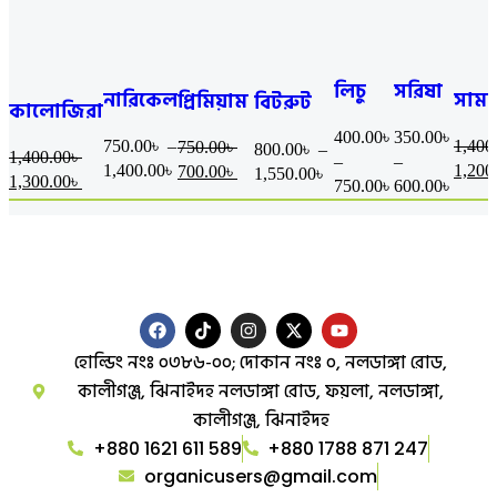
লিচু
সরিষা
নারিকেল
সাম
প্রিমিয়াম
বিটরুট
কালোজিরা
ফুলের
ফুলের
তেল
এনার্
খেজুরের
স্প্রেডায়েট
মধু
400.00
৳
350.00
৳
মধু
মধু
750.00
৳
–
1,400
750.00
৳
বুস্টার
800.00
৳
–
গুড় –
পাউডার
1,400.00
৳
–
–
1,400.00
৳
1,200
700.00
৳
1,550.00
৳
(500
১০০%
1,300.00
৳
750.00
৳
600.00
৳
ন্যাচারাল
হোল্ডিং নংঃ ০৩৮৬-০০; দোকান নংঃ ০, নলডাঙ্গা রোড,
কালীগঞ্জ, ঝিনাইদহ নলডাঙ্গা রোড, ফয়লা, নলডাঙ্গা,
কালীগঞ্জ, ঝিনাইদহ
+880 1621 611 589
+880 1788 871 247
organicusers@gmail.com